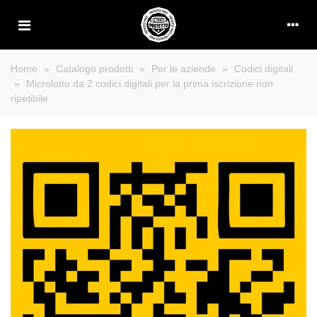
Home
»
Catalogo prodotti
»
Per le aziende
»
Codici digitali
»
Microlotto da 2 codici digitali per la prima iscrizione non
ripetibile